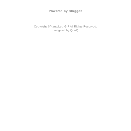
Powered by
Blogger
.
PlantsLog.GIF
QooQ