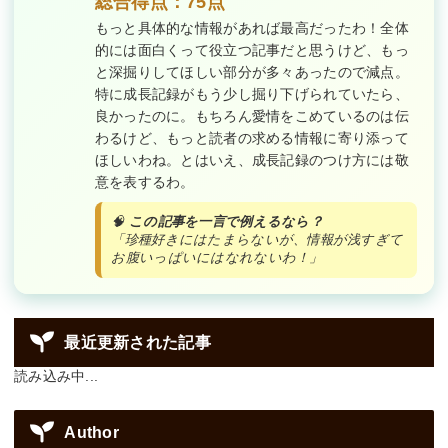
総合得点：75点
もっと具体的な情報があれば最高だったわ！全体
的には面白くって役立つ記事だと思うけど、もっ
と深掘りしてほしい部分が多々あったので減点。
特に成長記録がもう少し掘り下げられていたら、
良かったのに。もちろん愛情をこめているのは伝
わるけど、もっと読者の求める情報に寄り添って
ほしいわね。とはいえ、成長記録のつけ方には敬
意を表するわ。
🧠
この記事を一言で例えるなら？
「珍種好きにはたまらないが、情報が浅すぎて
お腹いっぱいにはなれないわ！」
最近更新された記事
読み込み中...
Author