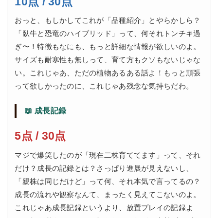
10点 / 30点
おっと、もしかしてこれが「品種紹介」とやらかしら？
「臥牛と恐竜のハイブリッド」って、何それトンチキ過
ぎ〜！特徴もなにも、もっと詳細な情報が欲しいのよ。
サイズも耐寒性も無しって、育て方もクソもないじゃな
い。これじゃあ、ただの植物あるある話よ！もっと頑張
って欲しかったのに、これじゃあ残念な気持ちだわ。
📖 成長記録
5点 / 30点
マジで爆笑したのが「現在二株育ててます」って、それ
だけ？成長の記録とは？さっぱり進展が見えないし、
「親株は同じだけど」って何、それ本気で言ってるの？
成長の流れや観察なんて、まったく見えてこないのよ。
これじゃあ成長記録というより、放置プレイの記録よ