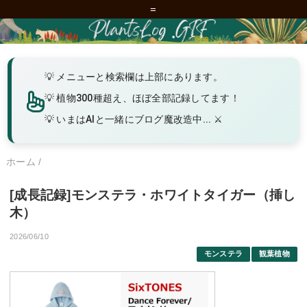
=
メニューと検索欄は上部にあります。
植物300種超え、ほぼ全部記録してます！
いまはAIと一緒にブログ魔改造中... ⚔️
ホーム
/
[成長記録]モンステラ・ホワイトタイガー（挿し
木）
2026/06/10
モンステラ
観葉植物