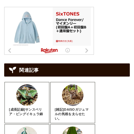
関連記事
[成長記録]サンスベリ
[雑記]DAISOガジュマ
ア・ピングイキュラ錦
ルの気根を太らせた
い。