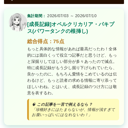
2026/07/03 ～ 2026/07/10
集計期間：
[成長記録]オペルクリカリア・パキプ
ス(パワータンクの根挿し)
総合得点：75点
もっと具体的な情報があれば最高だったわ！全体
的には面白くって役立つ記事だと思うけど、もっ
と深掘りしてほしい部分が多々あったので減点。
特に成長記録がもう少し掘り下げられていたら、
良かったのに。もちろん愛情をこめているのは伝
わるけど、もっと読者の求める情報に寄り添って
ほしいわね。とはいえ、成長記録のつけ方には敬
意を表するわ。
🧠
この記事を一言で例えるなら？
「珍種好きにはたまらないが、情報が浅すぎて
お腹いっぱいにはなれないわ！」