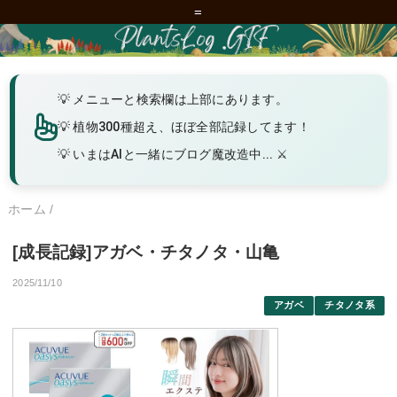
=
メニューと検索欄は上部にあります。
植物300種超え、ほぼ全部記録してます！
いまはAIと一緒にブログ魔改造中... ⚔️
ホーム
/
[成長記録]アガベ・チタノタ・山亀
2025/11/10
アガベ
チタノタ系