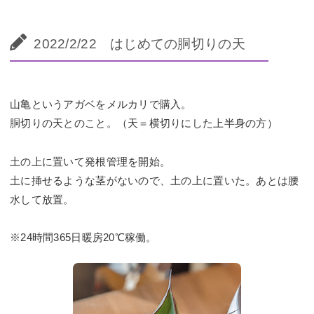
2022/2/22 はじめての胴切りの天
山亀というアガベをメルカリで購入。
胴切りの天とのこと。（天＝横切りにした上半身の方）
土の上に置いて発根管理を開始。
土に挿せるような茎がないので、土の上に置いた。あとは腰
水して放置。
※24時間365日暖房20℃稼働。