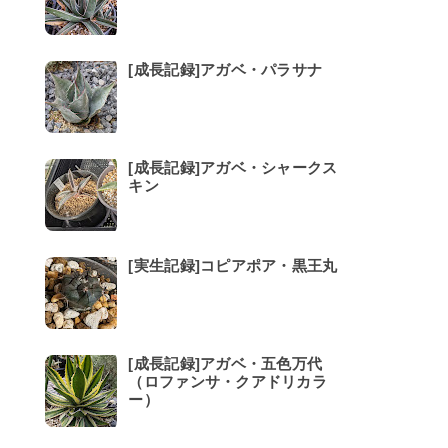
[成長記録]アガベ・パラサナ
[成長記録]アガベ・シャークス
キン
[実生記録]コピアポア・黒王丸
[成長記録]アガベ・五色万代
（ロファンサ・クアドリカラ
ー）