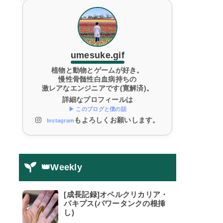
umesuke.gif
植物と動物とゲームが好き。
慢性骨髄性白血病持ちの
激レアなエンジニアです(寛解済)。
詳細なプロフィールは
▶ このブログと僕の話
もよろしくお願いします。
Instagram
👑Weekly
[成長記録]オペルクリカリア・
パキプス(パワータンクの根挿
し)