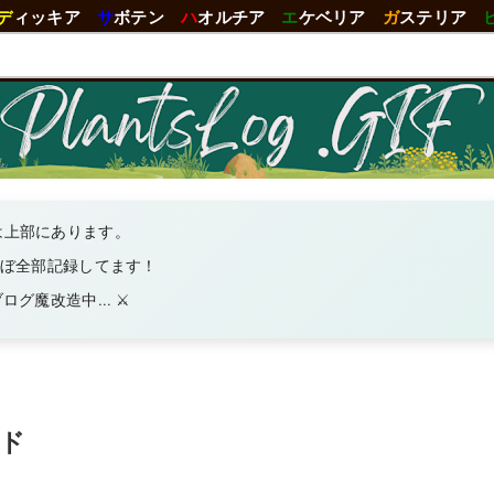
デ
ィッキア
サ
ボテン
ハ
オルチア
エ
ケベリア
ガ
ステリア
は上部にあります。
ほぼ全部記録してます！
グ魔改造中... ⚔️
ード