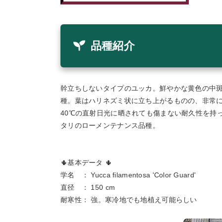
品種紹介
幹立ちしないタイプのユッカ。鮮やかな黄色の中
種。葉はハリネズミ状に立ち上がるものの、非常
40℃の直射日光に晒されても傷まない耐久性を持
タリのローメンテナンス品種。
🌵基本データ 🌵
学名 ： Yucca filamentosa 'Color Guard'
直径 ： 150 cm
耐寒性： 強。寒冷地でも地植え可能らしい