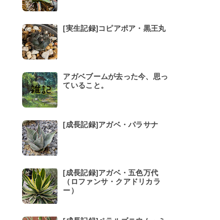
[実生記録]コピアポア・黒王丸
アガベブームが去った今、思っ
ていること。
[成長記録]アガベ・パラサナ
[成長記録]アガベ・五色万代
（ロファンサ・クアドリカラ
ー）