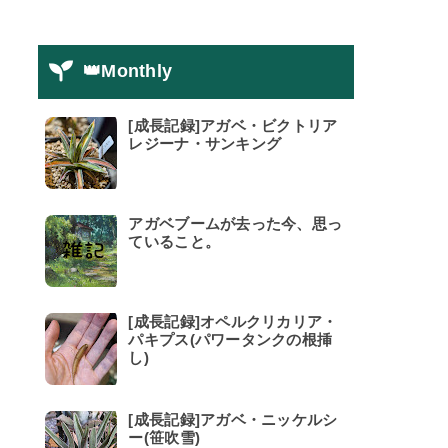
👑Monthly
[成長記録]アガベ・ビクトリア
レジーナ・サンキング
アガベブームが去った今、思っ
ていること。
[成長記録]オペルクリカリア・
パキプス(パワータンクの根挿
し)
[成長記録]アガベ・ニッケルシ
ー(笹吹雪)