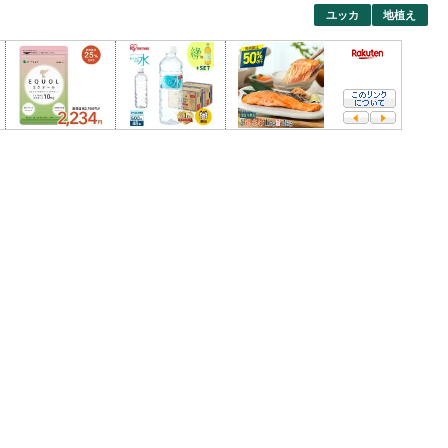
ユッカ
地植え