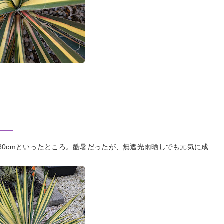
80cmといったところ。酷暑だったが、無遮光雨晒しでも元気に成