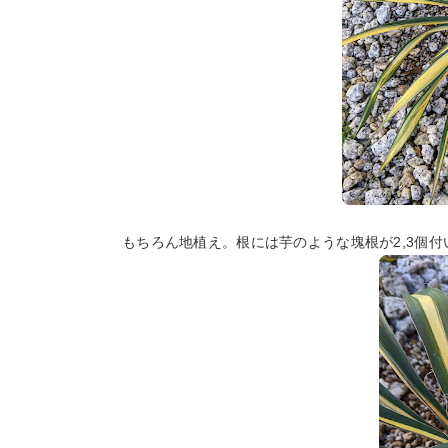
もちろん地植え。根には芋のような塊根が2,3個