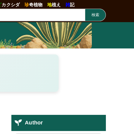
ビ
カクシダ
珍
奇植物
地
植え
雑
記
検索
Author