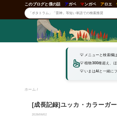
このブログと僕の話
ア
ガベ
マ
ンガベ
ア
ロエ
メニューと検索欄
植物300種超え、
いまはAIと一緒にブロ
ホーム
/
[成長記録]ユッカ・カラーガ
2026/06/02