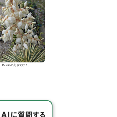
。150cmの高さで咲く。