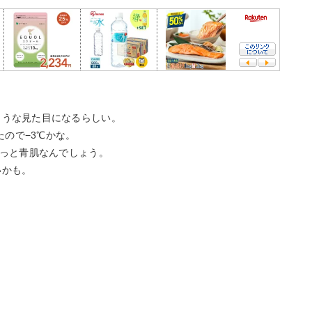
。
ような見た目になるらしい。
たので−3℃かな。
きっと青肌なんでしょう。
いかも。