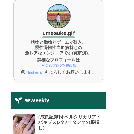
umesuke.gif
植物と動物とゲームが好き。
慢性骨髄性白血病持ちの
激レアなエンジニアです(寛解済)。
詳細なプロフィールは
▶ このブログと僕の話
もよろしくお願いします。
Instagram
👑Weekly
[成長記録]オペルクリカリア・
パキプス(パワータンクの根挿
し)