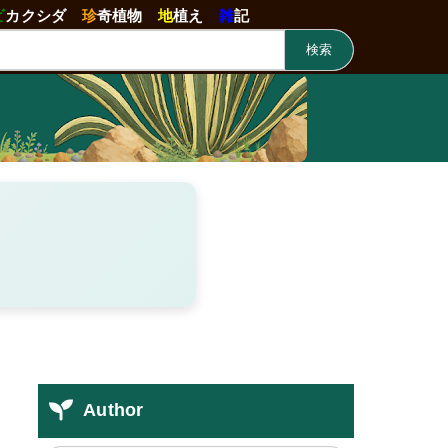
ビ
カクシダ
珍
奇植物
地
植え
雑
記
検索
Author