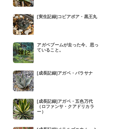
[実生記録]コピアポア・黒王丸
アガベブームが去った今、思っ
ていること。
[成長記録]アガベ・パラサナ
[成長記録]アガベ・五色万代
（ロファンサ・クアドリカラ
ー）