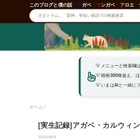
このブログと僕の話
ア
ガベ
マ
ンガベ
ア
ロエ
メニューと検索欄
植物300種超え、
いまはAIと一緒にブロ
ホーム
/
[実生記録]アガベ・カルウィ
2022/08/28