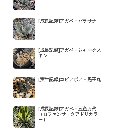
[成長記録]アガベ・パラサナ
[成長記録]アガベ・シャークス
キン
[実生記録]コピアポア・黒王丸
[成長記録]アガベ・五色万代
（ロファンサ・クアドリカラ
ー）