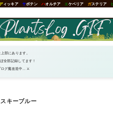
デ
ィッキア
サ
ボテン
ハ
オルチア
エ
ケベリア
ガ
ステリア
は上部にあります。
ほぼ全部記録してます！
グ魔改造中... ⚔️
ンスキーブルー