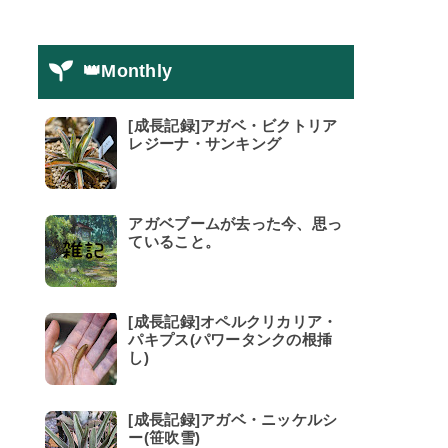
👑Monthly
[成長記録]アガベ・ビクトリア
レジーナ・サンキング
アガベブームが去った今、思っ
ていること。
[成長記録]オペルクリカリア・
パキプス(パワータンクの根挿
し)
[成長記録]アガベ・ニッケルシ
ー(笹吹雪)