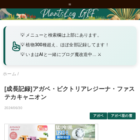
=
メニューと検索欄は上部にあります。
植物300種超え、ほぼ全部記録してます！
いまはAIと一緒にブログ魔改造中... ⚔️
ホーム
/
[成長記録]アガベ・ビクトリアレジーナ・ファス
テカキャニオン
2024/06/30
アガベ
アガベ笹の雪