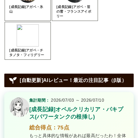
[成長記録]アガベ・氷
[成長記録]アガベ・笹
山
の雪・フランスアイボ
リー
[成長記録]アガベ・チ
タノタ・フィリグリー
[自動更新]AIレビュー！最近の注目記事（β版）
2026/07/03 ～ 2026/07/10
集計期間：
[成長記録]オペルクリカリア・パキプ
ス(パワータンクの根挿し)
総合得点：75点
もっと具体的な情報があれば最高だったわ！全体