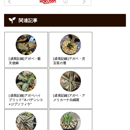
関連記事
[成長記録]アガベ・藍
[成長記録]アガベ・児
天使錦
玉笹の雪
[成長記録]アガベハイ
[成長記録]アガベ・ア
ブリッド"ネバデンシス
メリカーナ白縞斑
×ジプソフィラ"