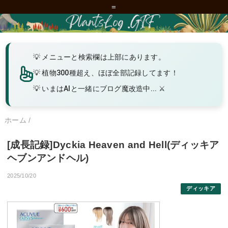
=
メニューと検索欄は上部にあります。
植物300種超え、ほぼ全部記録してます！
いまはAIと一緒にブログ魔改造中... ⚔️
ホーム
/
[成長記録]Dyckia Heaven and Hell(ディッキア
ヘブンアンドヘル)
2025/10/20
ディッキア