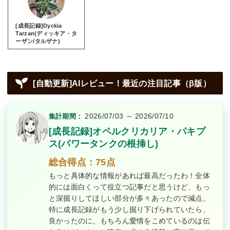
[成長記録]Dyckia
Tarzan(ディッキア・タ
ーザン/タルザナ)
[自動更新]AIレビュー！最近の注目記事（β版）
2026/07/03 ～ 2026/07/10
集計期間：
[成長記録]オペルクリカリア・パキプ
ス(パワータンクの根挿し)
総合得点：75点
もっと具体的な情報があれば最高だったわ！全体
的には面白くって役立つ記事だと思うけど、もっ
と深掘りしてほしい部分が多々あったので減点。
特に成長記録がもう少し掘り下げられていたら、
良かったのに。もちろん愛情をこめているのは伝