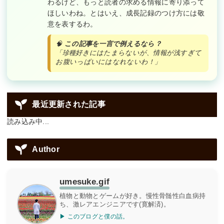
わるけど、もっと読者の求める情報に寄り添って
ほしいわね。とはいえ、成長記録のつけ方には敬
意を表するわ。
🧠
この記事を一言で例えるなら？
「珍種好きにはたまらないが、情報が浅すぎて
お腹いっぱいにはなれないわ！」
最近更新された記事
読み込み中...
Author
umesuke.gif
植物と動物とゲームが好き。慢性骨髄性白血病持
ち、激レアエンジニアです(寛解済)。
▶ このブログと僕の話。