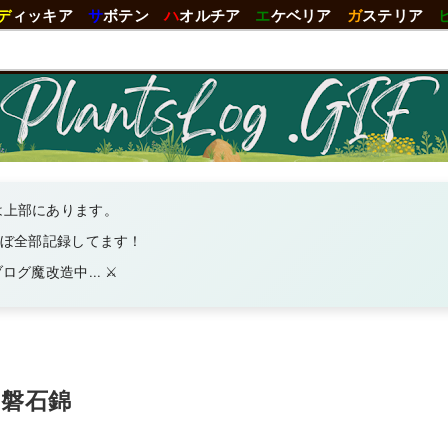
デ
ィッキア
サ
ボテン
ハ
オルチア
エ
ケベリア
ガ
ステリア
は上部にあります。
ほぼ全部記録してます！
グ魔改造中... ⚔️
・磐石錦