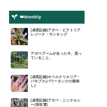
👑Monthly
[成長記録]アガベ・ビクトリア
レジーナ・サンキング
アガベブームが去った今、思っ
ていること。
[成長記録]オペルクリカリア・
パキプス(パワータンクの根挿
し)
[成長記録]アガベ・ニッケルシ
ー(笹吹雪)