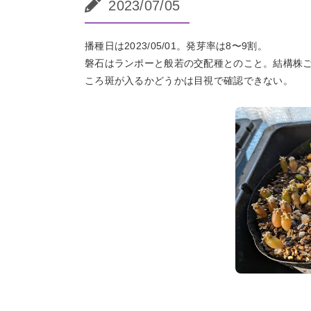
2023/07/05
播種日は2023/05/01。発芽率は8〜9割。
磐石はランポーと般若の交配種とのこと。結構株
ころ斑が入るかどうかは目視で確認できない。