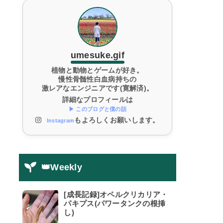
umesuke.gif
植物と動物とゲームが好き。
慢性骨髄性白血病持ちの
激レアなエンジニアです(寛解済)。
詳細なプロフィールは
▶ このブログと僕の話
もよろしくお願いします。
Instagram
👑Weekly
[成長記録]オペルクリカリア・
パキプス(パワータンクの根挿
し)