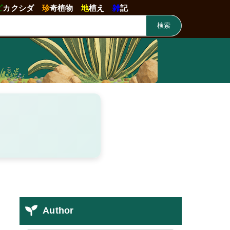
ビ
カクシダ
珍
奇植物
地
植え
雑
記
検索
Author