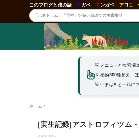
このブログと僕の話
ア
ガベ
マ
ンガベ
ア
ロエ
メニューと検索欄
植物300種超え、
いまはAIと一緒にブロ
ホーム
/
[実生記録]アストロフィツム
2025/04/16