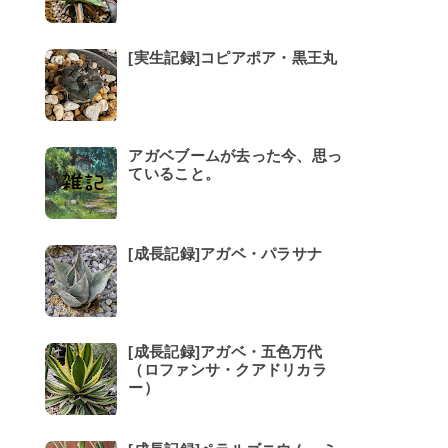
[実生記録]コピアポア・黒王丸
アガベブームが去った今、思っ
ていること。
[成長記録]アガベ・パラサナ
[成長記録]アガベ・五色万代
（ロファンサ・クアドリカラ
ー）