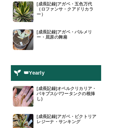
[成長記録]アガベ・五色万代
（ロファンサ・クアドリカラ
ー）
[成長記録]アガベ・パルメリ
ー・屈原の舞扇
👑Yearly
[成長記録]オペルクリカリア・
パキプス(パワータンクの根挿
し)
[成長記録]アガベ・ビクトリア
レジーナ・サンキング