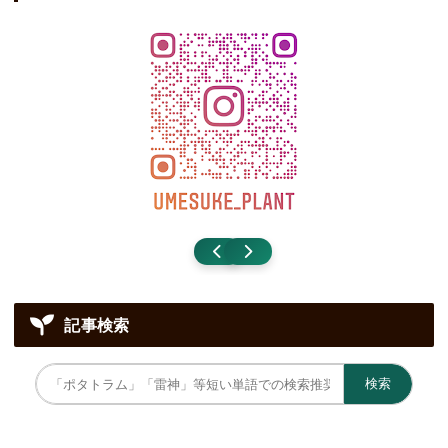
記事検索
検索