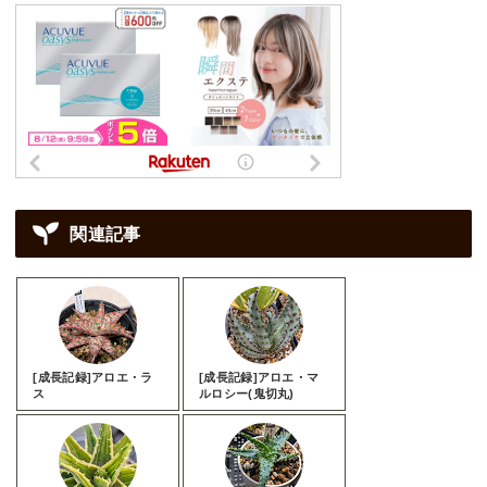
関連記事
[成長記録]アロエ・ラ
[成長記録]アロエ・マ
ス
ルロシー(鬼切丸)