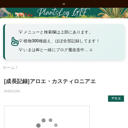
=
メニューと検索欄は上部にあります。
植物300種超え、ほぼ全部記録してます！
いまはAIと一緒にブログ魔改造中... ⚔️
ホーム
/
[成長記録]アロエ・カスティロニアエ
2025/11/06
アロエ