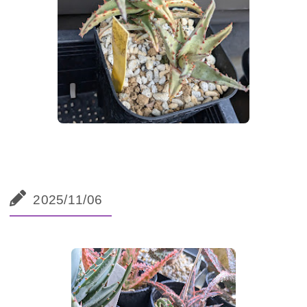
2025/11/06