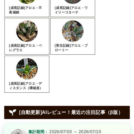
[成長記録]アロエ・不
[成長記録]アロエ・ワ
夜城錦
イリーコヨーテ
[成長記録]アロエ・ペ
[実生記録]アロエ・ブ
レグラエ
ローミー
[成長記録]アロエ・デ
ィスタンス（環城楽）
[自動更新]AIレビュー！最近の注目記事（β版）
2026/07/03 ～ 2026/07/10
集計期間：