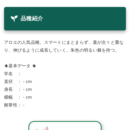
品種紹介
アロエの人気品種。スマートにまとまらず、葉が次々と重な
り、伸びるように成長していく。朱色の明るい棘を持つ。
🌵基本データ 🌵
学名 ：
直径 ： - cm
身長 ： - cm
横幅 ： - cm
耐寒性： -