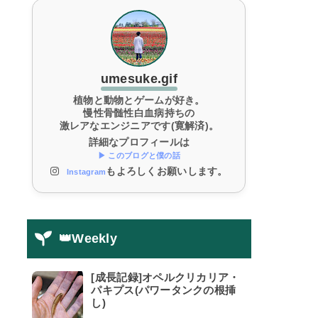
umesuke.gif
植物と動物とゲームが好き。
慢性骨髄性白血病持ちの
激レアなエンジニアです(寛解済)。
詳細なプロフィールは
▶ このブログと僕の話
もよろしくお願いします。
Instagram
👑Weekly
[成長記録]オペルクリカリア・
パキプス(パワータンクの根挿
し)