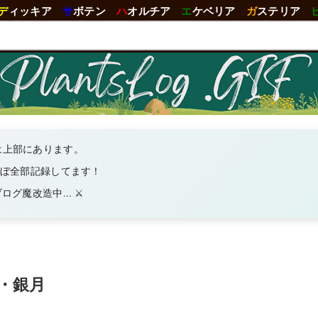
デ
ィッキア
サ
ボテン
ハ
オルチア
エ
ケベリア
ガ
ステリア
は上部にあります。
ほぼ全部記録してます！
グ魔改造中... ⚔️
)・銀月