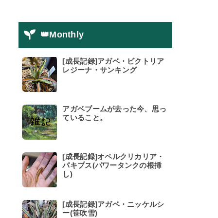
👑Monthly
[成長記録]アガベ・ビクトリア
レジーナ・サンキング
アガベブームが去った今、思っ
ていること。
[成長記録]オペルクリカリア・
パキプス(パワータンクの根挿
し)
[成長記録]アガベ・ニッケルシ
ー(笹吹雪)