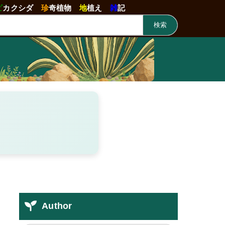
ビ
カクシダ
珍
奇植物
地
植え
雑
記
検索
Author