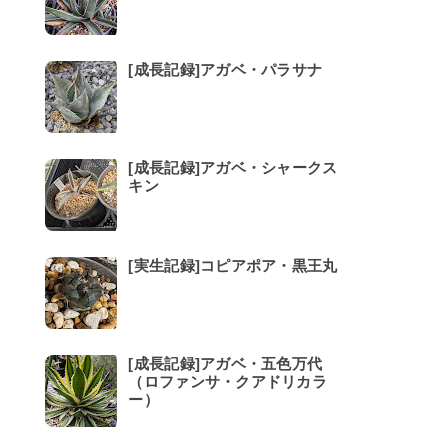
[成長記録]アガベ・パラサナ
[成長記録]アガベ・シャークス
キン
[実生記録]コピアポア・黒王丸
[成長記録]アガベ・五色万代
（ロファンサ・クアドリカラ
ー）