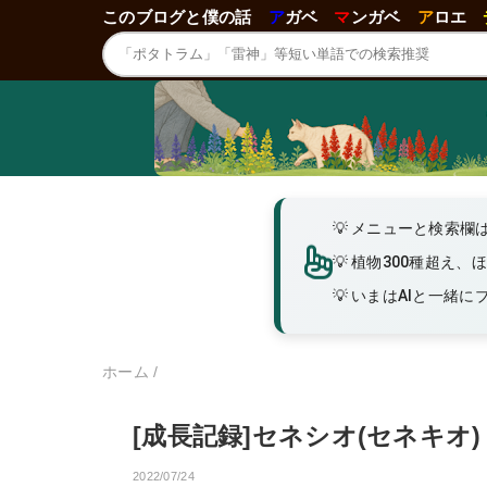
このブログと僕の話
ア
ガベ
マ
ンガベ
ア
ロエ
メニューと検索欄
植物300種超え、
いまはAIと一緒にブロ
ホーム
/
[成長記録]セネシオ(セネキオ
2022/07/24