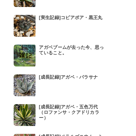
[実生記録]コピアポア・黒王丸
アガベブームが去った今、思っ
ていること。
[成長記録]アガベ・パラサナ
[成長記録]アガベ・五色万代
（ロファンサ・クアドリカラ
ー）