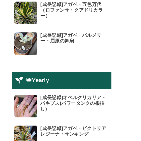
[成長記録]アガベ・五色万代
（ロファンサ・クアドリカラ
ー）
[成長記録]アガベ・パルメリ
ー・屈原の舞扇
👑Yearly
[成長記録]オペルクリカリア・
パキプス(パワータンクの根挿
し)
[成長記録]アガベ・ビクトリア
レジーナ・サンキング