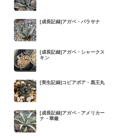
[成長記録]アガベ・パラサナ
[成長記録]アガベ・シャークス
キン
[実生記録]コピアポア・黒王丸
[成長記録]アガベ・アメリカー
ナ・華厳