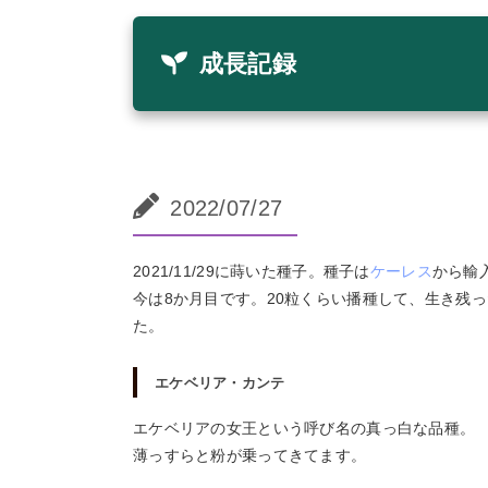
成長記録
2022/07/27
2021/11/29に蒔いた種子。種子は
ケーレス
から輸
今は8か月目です。20粒くらい播種して、生き残
た。
エケベリア・カンテ
エケベリアの女王という呼び名の真っ白な品種。
薄っすらと粉が乗ってきてます。