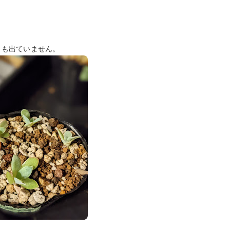
さも出ていません。