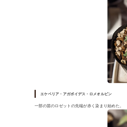
エケベリア・アガボイデス・ロメオルビン
一部の苗のロゼットの先端が赤く染まり始めた。