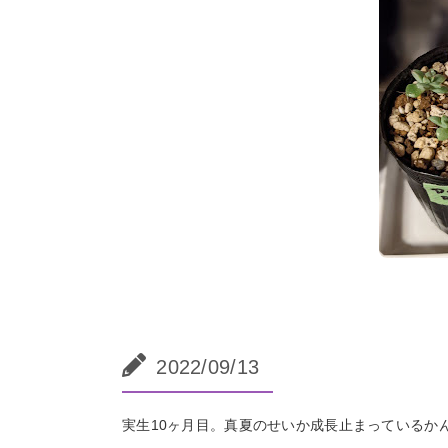
2022/09/13
実生10ヶ月目。真夏のせいか成長止まっているか