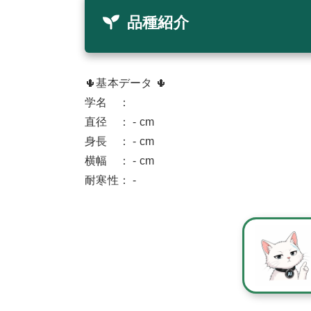
品種紹介
🌵基本データ 🌵
学名 ：
直径 ： - cm
身長 ： - cm
横幅 ： - cm
耐寒性： -