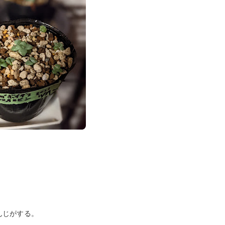
んじがする。