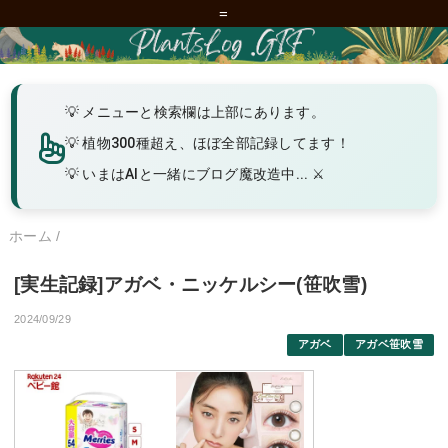
=
メニューと検索欄は上部にあります。
植物300種超え、ほぼ全部記録してます！
いまはAIと一緒にブログ魔改造中... ⚔️
ホーム
/
[実生記録]アガベ・ニッケルシー(笹吹雪)
2024/09/29
アガベ
アガベ笹吹雪