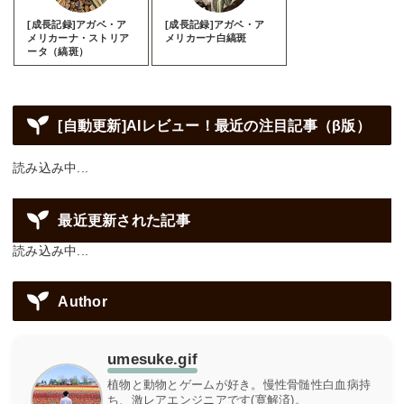
[成長記録]アガベ・ア
[成長記録]アガベ・ア
メリカーナ・ストリア
メリカーナ白縞斑
ータ（縞斑）
[自動更新]AIレビュー！最近の注目記事（β版）
読み込み中...
最近更新された記事
読み込み中...
Author
umesuke.gif
植物と動物とゲームが好き。慢性骨髄性白血病持
ち、激レアエンジニアです(寛解済)。