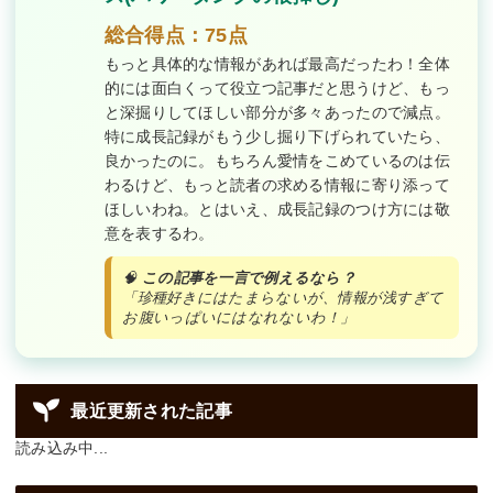
総合得点：75点
もっと具体的な情報があれば最高だったわ！全体
的には面白くって役立つ記事だと思うけど、もっ
と深掘りしてほしい部分が多々あったので減点。
特に成長記録がもう少し掘り下げられていたら、
良かったのに。もちろん愛情をこめているのは伝
わるけど、もっと読者の求める情報に寄り添って
ほしいわね。とはいえ、成長記録のつけ方には敬
意を表するわ。
🧠
この記事を一言で例えるなら？
「珍種好きにはたまらないが、情報が浅すぎて
お腹いっぱいにはなれないわ！」
最近更新された記事
読み込み中...