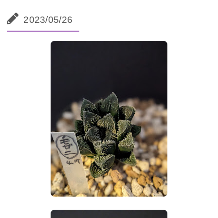
2023/05/26