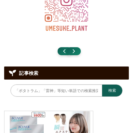
記事検索
検索