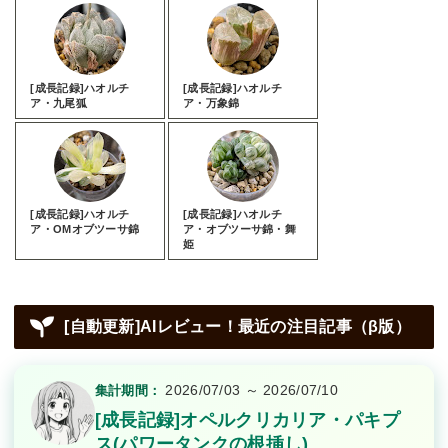
[成長記録]ハオルチ
[成長記録]ハオルチ
ア・九尾狐
ア・万象錦
[成長記録]ハオルチ
[成長記録]ハオルチ
ア・OMオブツーサ錦
ア・オブツーサ錦・舞
姫
[自動更新]AIレビュー！最近の注目記事（β版）
2026/07/03 ～ 2026/07/10
集計期間：
[成長記録]オペルクリカリア・パキプ
ス(パワータンクの根挿し)