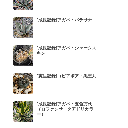
[成長記録]アガベ・パラサナ
[成長記録]アガベ・シャークス
キン
[実生記録]コピアポア・黒王丸
[成長記録]アガベ・五色万代
（ロファンサ・クアドリカラ
ー）