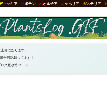
デ
ィッキア
サ
ボテン
ハ
オルチア
エ
ケベリア
ガ
ステリア
は上部にあります。
ほぼ全部記録してます！
グ魔改造中... ⚔️