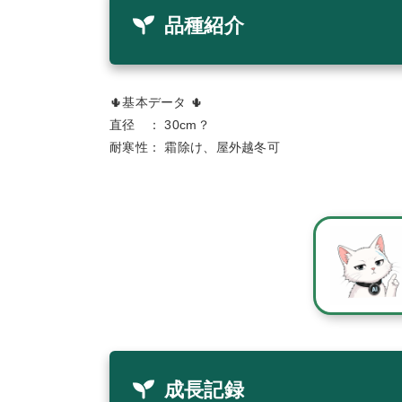
品種紹介
🌵基本データ 🌵
直径 ： 30cm？
耐寒性： 霜除け、屋外越冬可
成長記録