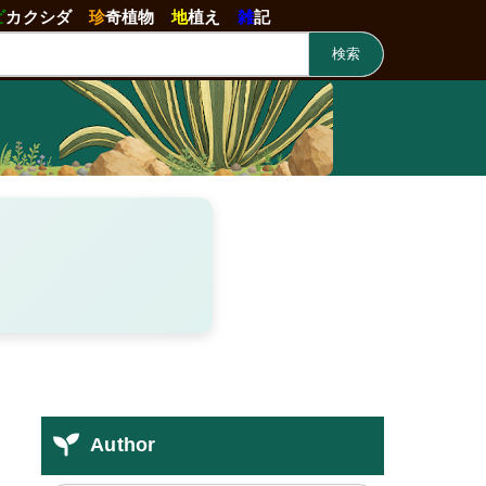
ビ
カクシダ
珍
奇植物
地
植え
雑
記
検索
Author