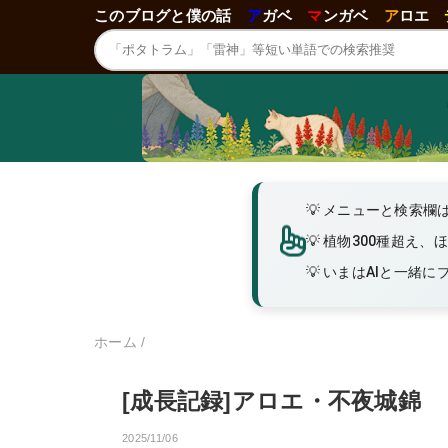
このブログと僕の話
ア
ガベ
マ
ンガベ
ア
ロエ
メニューと検索欄
植物300種超え、
いまはAIと一緒にブロ
ホーム
/
[成長記録]アロエ・不夜城錦
2025/11/06