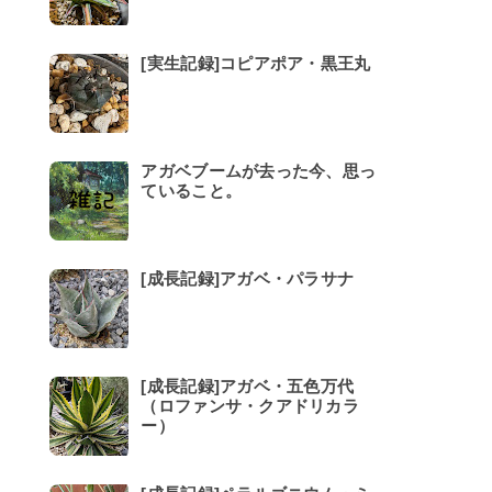
[実生記録]コピアポア・黒王丸
アガベブームが去った今、思っ
ていること。
[成長記録]アガベ・パラサナ
[成長記録]アガベ・五色万代
（ロファンサ・クアドリカラ
ー）