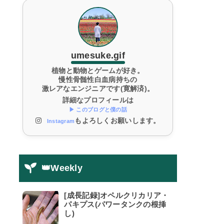
umesuke.gif
植物と動物とゲームが好き。
慢性骨髄性白血病持ちの
激レアなエンジニアです(寛解済)。
詳細なプロフィールは
▶ このブログと僕の話
もよろしくお願いします。
Instagram
👑Weekly
[成長記録]オペルクリカリア・
パキプス(パワータンクの根挿
し)