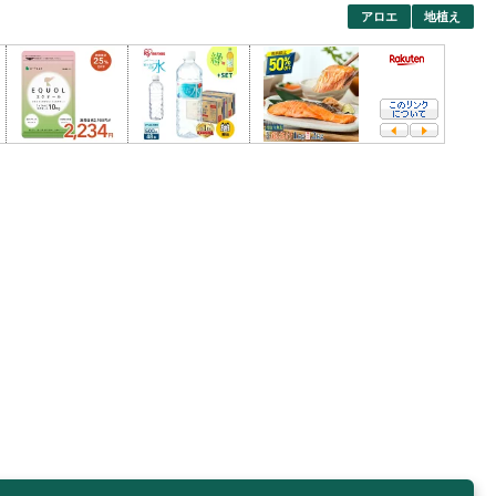
アロエ
地植え