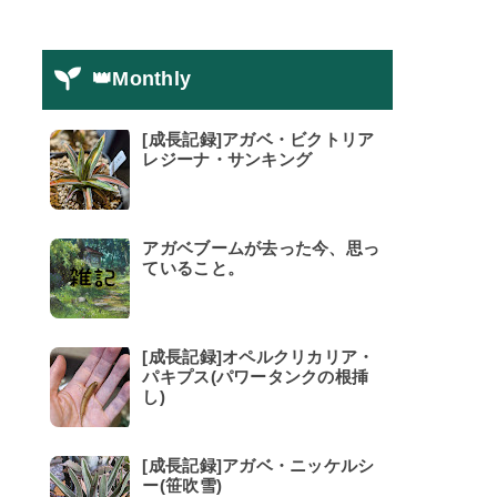
👑Monthly
[成長記録]アガベ・ビクトリア
レジーナ・サンキング
アガベブームが去った今、思っ
ていること。
[成長記録]オペルクリカリア・
パキプス(パワータンクの根挿
し)
[成長記録]アガベ・ニッケルシ
ー(笹吹雪)