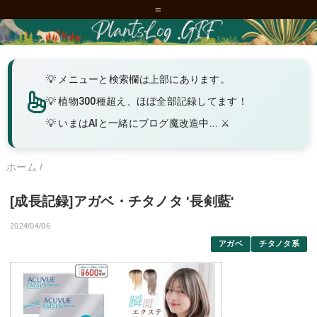
=
メニューと検索欄は上部にあります。
植物300種超え、ほぼ全部記録してます！
いまはAIと一緒にブログ魔改造中... ⚔️
ホーム
/
[成長記録]アガベ・チタノタ '長剣藍'
2024/04/06
アガベ
チタノタ系