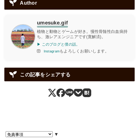
Author
umesuke.gif
植物と動物とゲームが好き。慢性骨髄性白血病持
ち、激レアエンジニアです(寛解済)。
▶ このブログと僕の話。
もよろしくお願いします。
Instagram
この記事をシェアする
▼