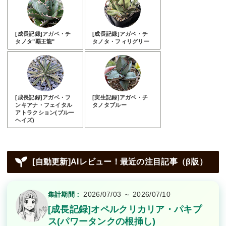
[成長記録]アガベ・チ
[成長記録]アガベ・チ
タノタ"覇王龍"
タノタ・フィリグリー
[成長記録]アガベ・フ
[実生記録]アガベ・チ
ンキアナ・フェイタル
タノタブルー
アトラクション(ブルー
ヘイズ)
[自動更新]AIレビュー！最近の注目記事（β版）
2026/07/03 ～ 2026/07/10
集計期間：
[成長記録]オペルクリカリア・パキプ
ス(パワータンクの根挿し)