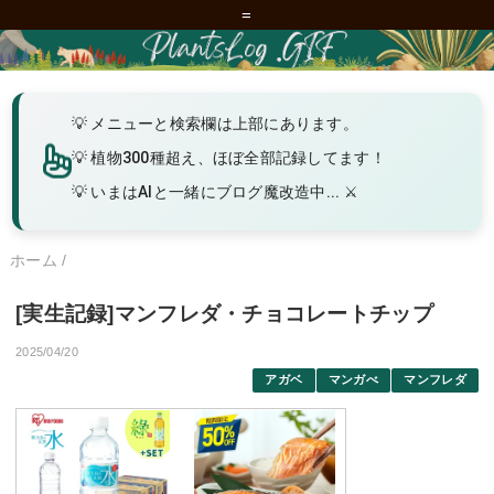
=
メニューと検索欄は上部にあります。
植物300種超え、ほぼ全部記録してます！
いまはAIと一緒にブログ魔改造中... ⚔️
ホーム
/
[実生記録]マンフレダ・チョコレートチップ
2025/04/20
アガベ
マンガべ
マンフレダ