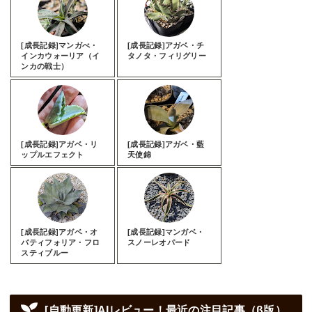
[成長記録]マンガべ・
[成長記録]アガベ・チ
インカウォーリア（イ
タノタ・フィリグリー
ンカの戦士）
[成長記録]アガベ・リ
[成長記録]アガベ・藍
ップルエフェクト
天使錦
[成長記録]アガベ・オ
[成長記録]マンガベ・
バティフォリア・フロ
スノーレオパード
スティブルー
[自動更新]AIレビュー！最近の注目記事（β版）