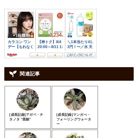
関連記事
[成長記録]アガベ・チ
[成長記録]マンガべ・
タノタ "黒鯨"
フォーリングウォータ
ー