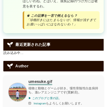
ほしいわね。とはいえ、成長記録のつけ方には敬
意を表するわ。
🧠
この記事を一言で例えるなら？
「珍種好きにはたまらないが、情報が浅すぎて
お腹いっぱいにはなれないわ！」
最近更新された記事
読み込み中...
Author
umesuke.gif
植物と動物とゲームが好き。慢性骨髄性白血病持
ち、激レアエンジニアです(寛解済)。
▶ このブログと僕の話。
もよろしくお願いします。
Instagram