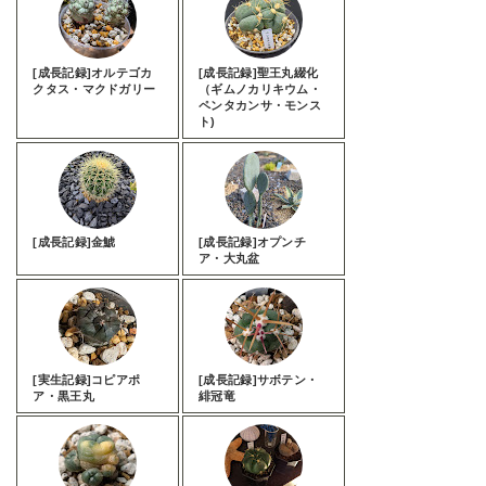
[成長記録]オルテゴカ
[成長記録]聖王丸綴化
クタス・マクドガリー
（ギムノカリキウム・
ペンタカンサ・モンス
ト)
[成長記録]金鯱
[成長記録]オプンチ
ア・大丸盆
[実生記録]コピアポ
[成長記録]サボテン・
ア・黒王丸
緋冠竜