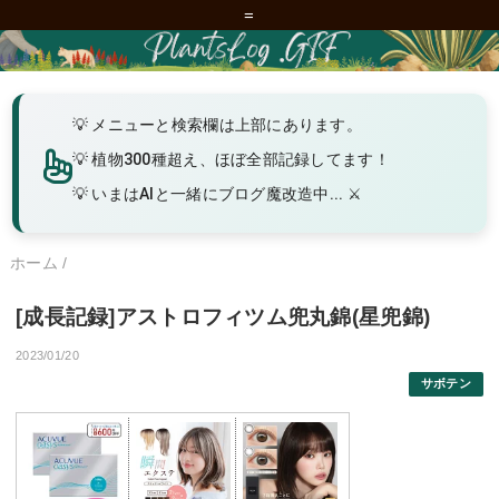
=
メニューと検索欄は上部にあります。
植物300種超え、ほぼ全部記録してます！
いまはAIと一緒にブログ魔改造中... ⚔️
ホーム
/
[成長記録]アストロフィツム兜丸錦(星兜錦)
2023/01/20
サボテン