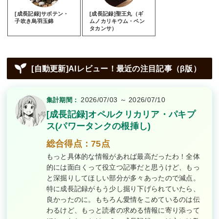
[成長記録]サボテン・
[成長記録]聖王丸（ギ
子吹き烏羽玉錦
ムノカリキウム・ペン
タカンサ）
[自動更新]AIレビュー！最近の注目記事（β版）
2026/07/03 ～ 2026/07/10
集計期間：
[成長記録]オペルクリカリア・パキプ
ス(パワータンクの根挿し)
総合得点：75点
もっと具体的な情報があれば最高だったわ！全体
的には面白くって役立つ記事だと思うけど、もっ
と深掘りしてほしい部分が多々あったので減点。
特に成長記録がもう少し掘り下げられていたら、
良かったのに。もちろん愛情をこめているのは伝
わるけど、もっと読者の求める情報に寄り添って