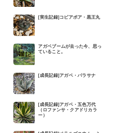
[実生記録]コピアポア・黒王丸
アガベブームが去った今、思っ
ていること。
[成長記録]アガベ・パラサナ
[成長記録]アガベ・五色万代
（ロファンサ・クアドリカラ
ー）