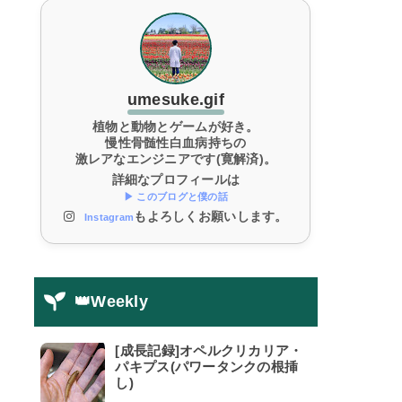
umesuke.gif
植物と動物とゲームが好き。
慢性骨髄性白血病持ちの
激レアなエンジニアです(寛解済)。
詳細なプロフィールは
▶ このブログと僕の話
もよろしくお願いします。
Instagram
👑Weekly
[成長記録]オペルクリカリア・
パキプス(パワータンクの根挿
し)