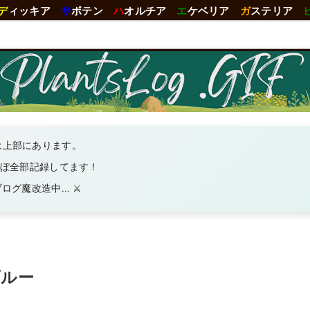
デ
ィッキア
サ
ボテン
ハ
オルチア
エ
ケベリア
ガ
ステリア
は上部にあります。
ほぼ全部記録してます！
グ魔改造中... ⚔️
ブルー