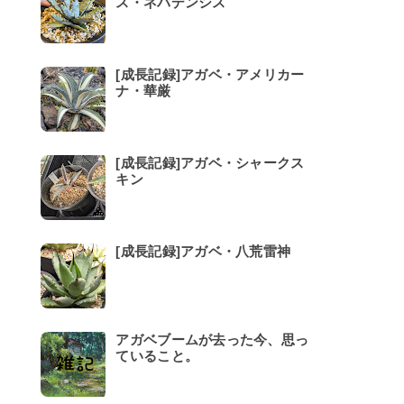
ス・ネバデンシス
[成長記録]アガベ・アメリカー
ナ・華厳
[成長記録]アガベ・シャークス
キン
[成長記録]アガベ・八荒雷神
アガベブームが去った今、思っ
ていること。