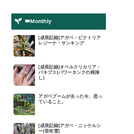
👑Monthly
[成長記録]アガベ・ビクトリア
レジーナ・サンキング
[成長記録]オペルクリカリア・
パキプス(パワータンクの根挿
し)
アガベブームが去った今、思っ
ていること。
[成長記録]アガベ・ニッケルシ
ー(笹吹雪)