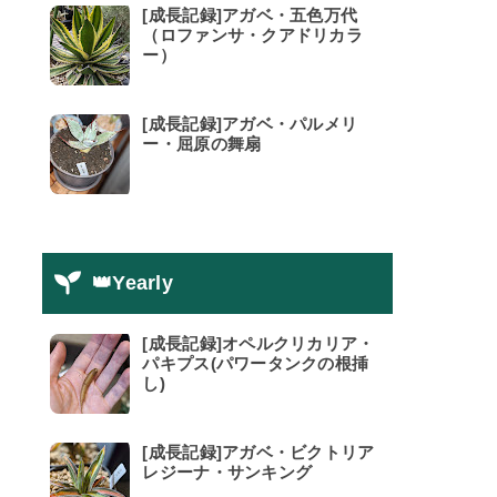
[成長記録]アガベ・五色万代
（ロファンサ・クアドリカラ
ー）
[成長記録]アガベ・パルメリ
ー・屈原の舞扇
👑Yearly
[成長記録]オペルクリカリア・
パキプス(パワータンクの根挿
し)
[成長記録]アガベ・ビクトリア
レジーナ・サンキング