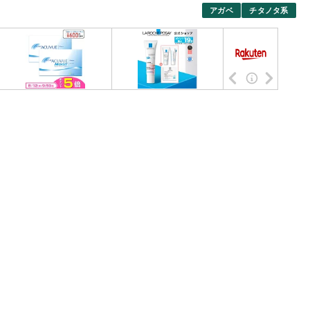
アガベ
チタノタ系