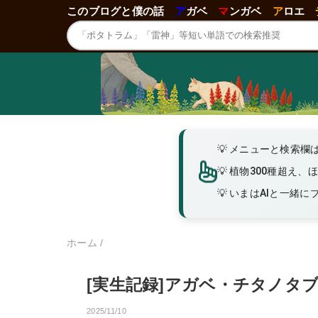
このブログと僕の話
ア
ガベ
マ
ンガベ
ア
ロエ
メニューと検索欄
植物300種超え、
いまはAIと一緒にブロ
ホーム
/
[実生記録]アガベ・チタノタ
2025/11/10