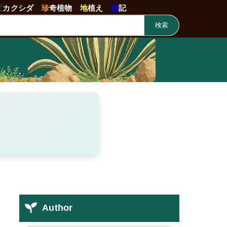
ビ
カクシダ
珍
奇植物
地
植え
雑
記
検索
Author