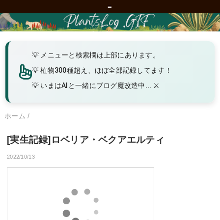
=
メニューと検索欄は上部にあります。
植物300種超え、ほぼ全部記録してます！
いまはAIと一緒にブログ魔改造中... ⚔️
ホーム
/
[実生記録]ロベリア・ベクアエルティ
2022/10/13