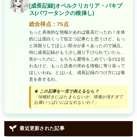
[成長記録]オペルクリカリア・パキプ
ス(パワータンクの根挿し)
総合得点：75点
もっと具体的な情報があれば最高だったわ！全体
的には面白くって役立つ記事だと思うけど、もっ
と深掘りしてほしい部分が多々あったので減点。
特に成長記録がもう少し掘り下げられていたら、
良かったのに。もちろん愛情をこめているのは伝
わるけど、もっと読者の求める情報に寄り添って
ほしいわね。とはいえ、成長記録のつけ方には敬
意を表するわ。
🧠
この記事を一言で例えるなら？
「珍種好きにはたまらないが、情報が浅すぎて
お腹いっぱいにはなれないわ！」
最近更新された記事