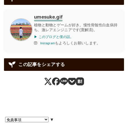
[成長記録]ユーフォルビア・ホワイトゴースト(挿し
木)
umesuke.gif
植物と動物とゲームが好き。慢性骨髄性白血病持
ち、激レアエンジニアです(寛解済)。
▶ このブログと僕の話。
2026/07/02
もよろしくお願いします。
Instagram
[成長記録]オペルクリカリア・パキプス(パワータン
クの根挿し)
この記事をシェアする
2026/06/26
[自動投稿]AIが選出！今週のおすすめ記事(辛辣レビ
ュー付)【2026/06/19 ～ 2026/06/26】
▼
2026/06/25