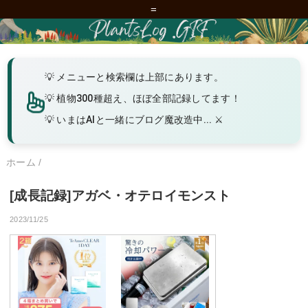
=
メニューと検索欄は上部にあります。
植物300種超え、ほぼ全部記録してます！
いまはAIと一緒にブログ魔改造中... ⚔️
ホーム
/
[成長記録]アガベ・オテロイモンスト
2023/11/25