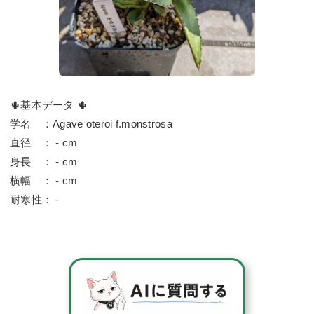
🌵基本データ 🌵
学名 ：Agave oteroi f.monstrosa
直径 ： - cm
身長 ： - cm
横幅 ： - cm
耐寒性： -