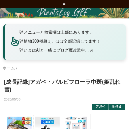
=
メニューと検索欄は上部にあります。
植物300種超え、ほぼ全部記録してます！
いまはAIと一緒にブログ魔改造中... ⚔️
ホーム
/
[成長記録]アガベ・パルビフローラ中斑(姫乱れ
雪)
2025/05/06
アガベ
地植え