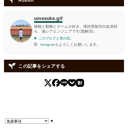
Author
umesuke.gif
植物と動物とゲームが好き。慢性骨髄性白血病持
ち、激レアエンジニアです(寛解済)。
▶ このブログと僕の話。
もよろしくお願いします。
Instagram
この記事をシェアする
▼