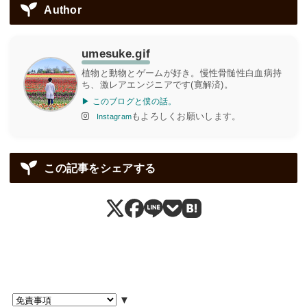
Author
umesuke.gif
植物と動物とゲームが好き。慢性骨髄性白血病持
ち、激レアエンジニアです(寛解済)。
▶ このブログと僕の話。
もよろしくお願いします。
Instagram
この記事をシェアする
▼