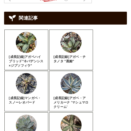
関連記事
[成長記録]アガベハイ
[成長記録]アガベ・チ
ブリッド"ネバデンシス
タノタ "黒鯨"
×ジプソフィラ"
[成長記録]マンガベ・
[成長記録]アガベ・ア
スノーレオパード
メリカーナ 'マシュマロ
クリーム'