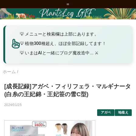
=
メニューと検索欄は上部にあります。
植物300種超え、ほぼ全部記録してます！
いまはAIと一緒にブログ魔改造中... ⚔️
ホーム
/
[成長記録]アガベ・フィリフェラ・マルギナータ
(白糸の王妃錦・王妃笹の雪C型)
2024/01/25
アガベ
地植え