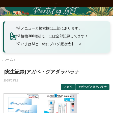
=
メニューと検索欄は上部にあります。
植物300種超え、ほぼ全部記録してます！
いまはAIと一緒にブログ魔改造中... ⚔️
ホーム
/
[実生記録]アガベ・グアダラハラナ
2025/03/22
アガベ
アガベグアダラハラナ