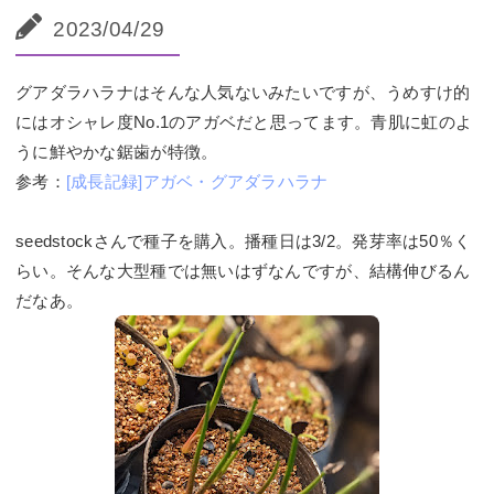
2023/04/29
グアダラハラナはそんな人気ないみたいですが、うめすけ的
にはオシャレ度No.1のアガベだと思ってます。青肌に虹のよ
うに鮮やかな鋸歯が特徴。
参考：
[成長記録]アガベ・グアダラハラナ
seedstockさんで種子を購入。播種日は3/2。発芽率は50％く
らい。そんな大型種では無いはずなんですが、結構伸びるん
だなあ。