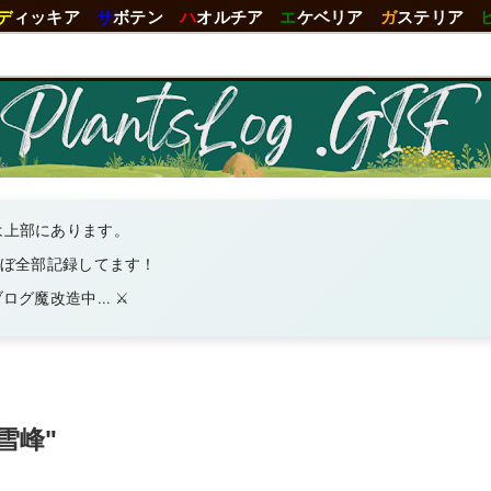
デ
ィッキア
サ
ボテン
ハ
オルチア
エ
ケベリア
ガ
ステリア
は上部にあります。
ほぼ全部記録してます！
グ魔改造中... ⚔️
雪峰"