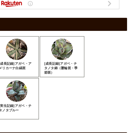
[成長記録]アガベ・ア
[成長記録]アガベ・チ
メリカーナ白縞斑
タノタ錦（覆輪斑・季
節斑）
[実生記録]アガベ・チ
タノタブルー