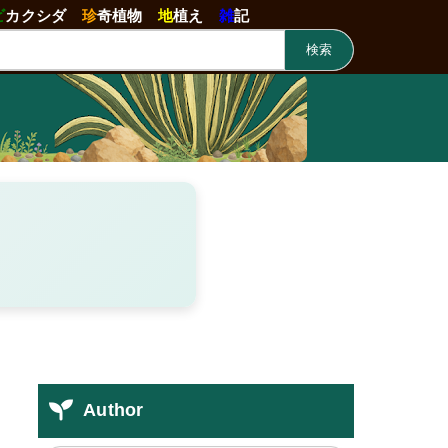
ビ
カクシダ
珍
奇植物
地
植え
雑
記
検索
Author