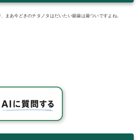
が、まあ今どきのチタノタはだいたい鋸歯は厳ついですよね。