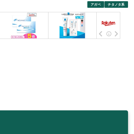
アガベ
チタノタ系