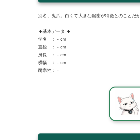
別名、鬼爪。白くて大きな鋸歯が特徴とのことだ
🌵基本データ 🌵
学名 ： - cm
直径 ： - cm
身長 ： - cm
横幅 ： - cm
耐寒性： -