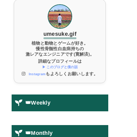
umesuke.gif
植物と動物とゲームが好き。
慢性骨髄性白血病持ちの
激レアなエンジニアです(寛解済)。
詳細なプロフィールは
▶ このブログと僕の話
もよろしくお願いします。
Instagram
👑Weekly
👑Monthly