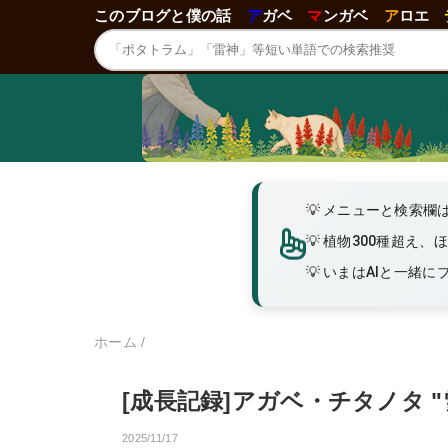
このブログと僕の話
ア
ガベ
マ
ンガベ
ア
ロエ
メニューと検索欄
植物300種超え、
いまはAIと一緒にブロ
ホーム
/
[成長記録]アガベ・チタノタ "
2025/11/17