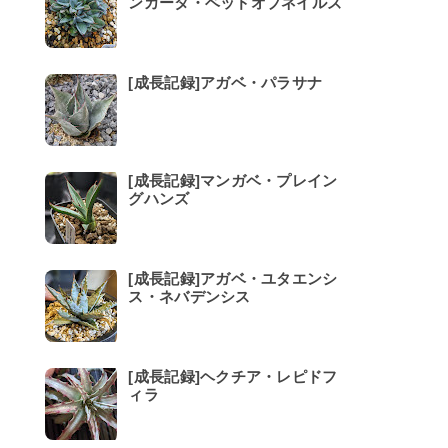
ンカータ・ベッドオブネイルズ
[成長記録]アガベ・パラサナ
[成長記録]マンガベ・プレイン
グハンズ
[成長記録]アガベ・ユタエンシ
ス・ネバデンシス
[成長記録]ヘクチア・レピドフ
ィラ