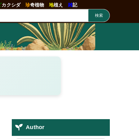
ビ
カクシダ
珍
奇植物
地
植え
雑
記
検索
Author