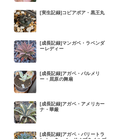
[実生記録]コピアポア・黒王丸
[成長記録]マンガベ・ラベンダ
ーレディー
[成長記録]アガベ・パルメリ
ー・屈原の舞扇
[成長記録]アガベ・アメリカー
ナ・華厳
[成長記録]アガベ・パリートラ