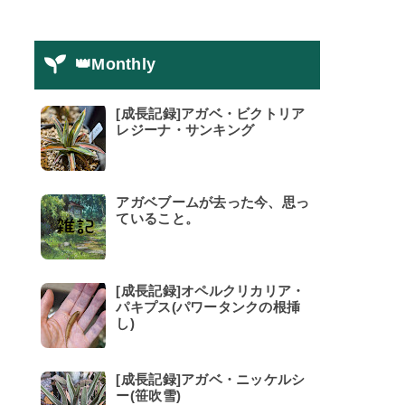
👑Monthly
[成長記録]アガベ・ビクトリア
レジーナ・サンキング
アガベブームが去った今、思っ
ていること。
[成長記録]オペルクリカリア・
パキプス(パワータンクの根挿
し)
[成長記録]アガベ・ニッケルシ
ー(笹吹雪)