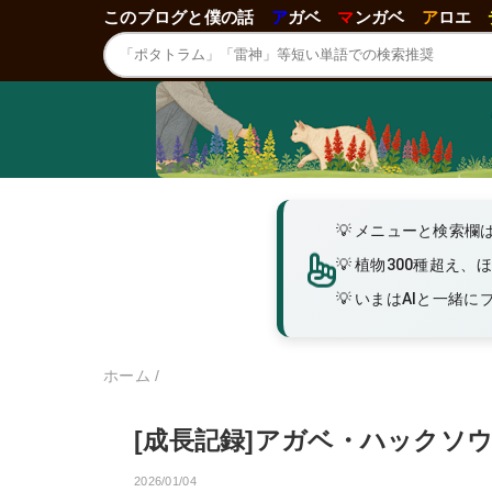
このブログと僕の話
ア
ガベ
マ
ンガベ
ア
ロエ
メニューと検索欄
植物300種超え、
いまはAIと一緒にブロ
ホーム
/
[成長記録]アガベ・ハックソ
2026/01/04