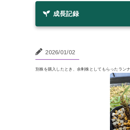
成長記録
2026/01/02
別株を購入したとき、余剰株としてもらったラン