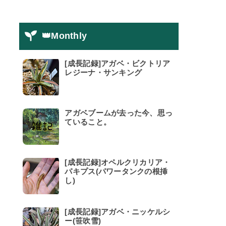
👑Monthly
[成長記録]アガベ・ビクトリア
レジーナ・サンキング
アガベブームが去った今、思っ
ていること。
[成長記録]オペルクリカリア・
パキプス(パワータンクの根挿
し)
[成長記録]アガベ・ニッケルシ
ー(笹吹雪)