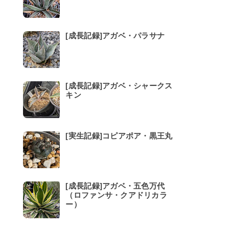
[成長記録]アガベ・パラサナ
[成長記録]アガベ・シャークス
キン
[実生記録]コピアポア・黒王丸
[成長記録]アガベ・五色万代
（ロファンサ・クアドリカラ
ー）