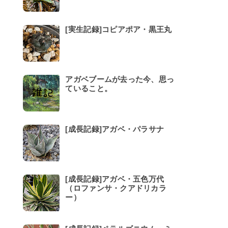
[実生記録]コピアポア・黒王丸
アガベブームが去った今、思っ
ていること。
[成長記録]アガベ・パラサナ
[成長記録]アガベ・五色万代
（ロファンサ・クアドリカラ
ー）