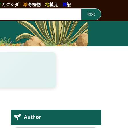
ビ
カクシダ
珍
奇植物
地
植え
雑
記
検索
Author