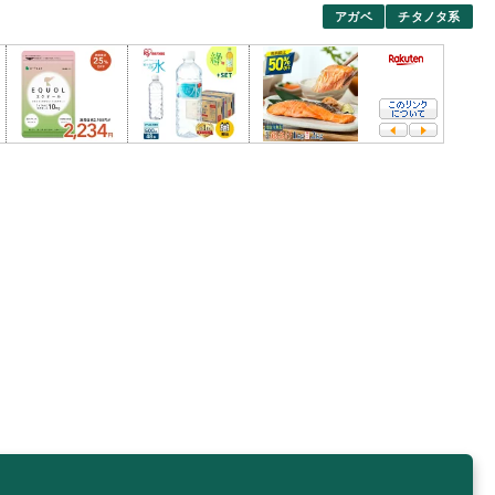
アガベ
チタノタ系