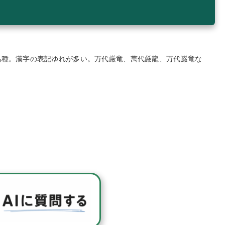
品種。漢字の表記ゆれが多い。万代厳竜、萬代厳龍、万代巌竜な