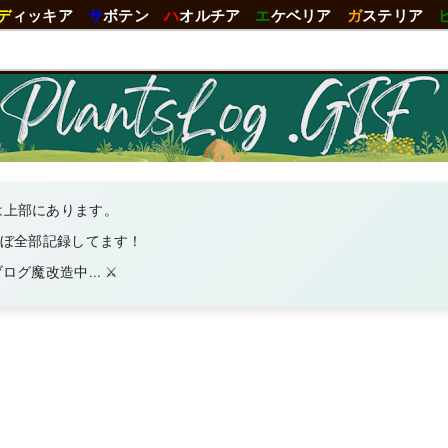
デ
ィッキア
サ
ボテン
ハ
オルチア
エ
ケベリア
ガ
ステリア
は上部にあります。
ほぼ全部記録してます！
グ魔改造中... ⚔️