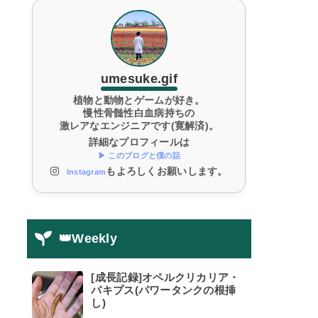
umesuke.gif
植物と動物とゲームが好き。
慢性骨髄性白血病持ちの
激レアなエンジニアです(寛解済)。
詳細なプロフィールは
▶ このブログと僕の話
もよろしくお願いします。
Instagram
👑Weekly
[成長記録]オペルクリカリア・
パキプス(パワータンクの根挿
し)