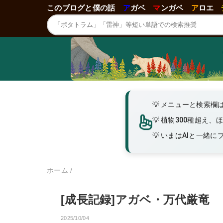
このブログと僕の話
ア
ガベ
マ
ンガベ
ア
ロエ
メニューと検索欄
植物300種超え、
いまはAIと一緒にブロ
ホーム
/
[成長記録]アガベ・万代厳竜
2025/10/04