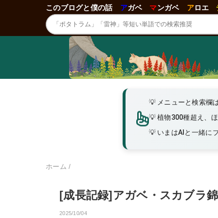
このブログと僕の話
ア
ガベ
マ
ンガベ
ア
ロエ
メニューと検索欄
植物300種超え、
いまはAIと一緒にブロ
ホーム
/
[成長記録]アガベ・スカブラ
2025/10/04