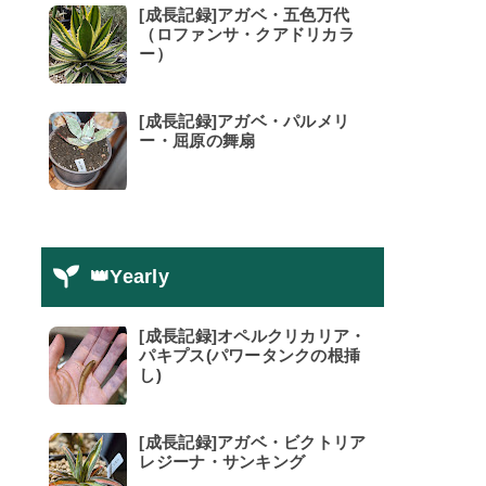
[成長記録]アガベ・五色万代
（ロファンサ・クアドリカラ
ー）
[成長記録]アガベ・パルメリ
ー・屈原の舞扇
👑Yearly
[成長記録]オペルクリカリア・
パキプス(パワータンクの根挿
し)
[成長記録]アガベ・ビクトリア
レジーナ・サンキング