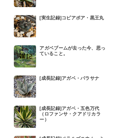
[実生記録]コピアポア・黒王丸
アガベブームが去った今、思っ
ていること。
[成長記録]アガベ・パラサナ
[成長記録]アガベ・五色万代
（ロファンサ・クアドリカラ
ー）