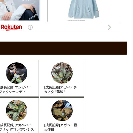
[成長記録]マンガベ・
[成長記録]アガベ・チ
フォクシーレディ
タノタ "黒鯨"
[成長記録]アガベハイ
[成長記録]アガベ・藍
ブリッド"ネバデンシス
天使錦