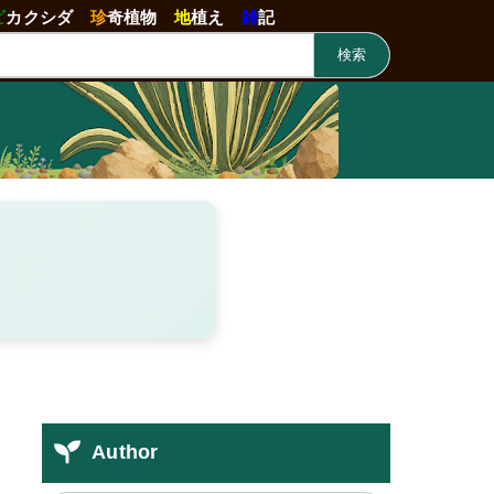
ビ
カクシダ
珍
奇植物
地
植え
雑
記
検索
Author