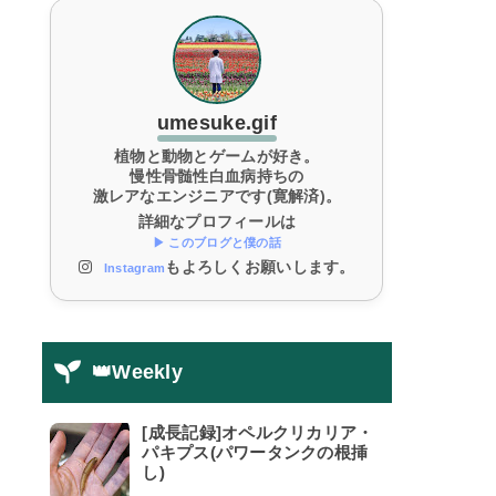
umesuke.gif
植物と動物とゲームが好き。
慢性骨髄性白血病持ちの
激レアなエンジニアです(寛解済)。
詳細なプロフィールは
▶ このブログと僕の話
もよろしくお願いします。
Instagram
👑Weekly
[成長記録]オペルクリカリア・
パキプス(パワータンクの根挿
し)