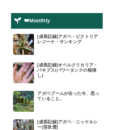
👑Monthly
[成長記録]アガベ・ビクトリア
レジーナ・サンキング
[成長記録]オペルクリカリア・
パキプス(パワータンクの根挿
し)
アガベブームが去った今、思っ
ていること。
[成長記録]アガベ・ニッケルシ
ー(笹吹雪)