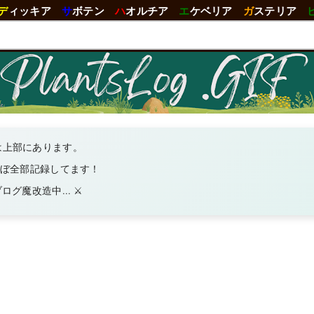
デ
ィッキア
サ
ボテン
ハ
オルチア
エ
ケベリア
ガ
ステリア
は上部にあります。
ほぼ全部記録してます！
グ魔改造中... ⚔️
錦